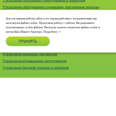
Утилизация спортивного оборудования и инвентаря
Утилизация оборудования содержащее драгоценные металлы
Утилизация офисной мебели
Для улучшения работы сайта и его взаимодействия с пользователями мы
Бесплатная утилизация компьютерного и сетевого оборудования
используем файлы cookie. Продолжая работу с сайтом, Вы разрешаете
Утилизация медицинского оборудования
использование cookie-файлов. Вы всегда можете отключить файлы cookie в
настройках Вашего браузера.
Подробнее >>
Утилизация и транспортирование отходов
Утилизация судов и водного транспорта
ПРИНЯТЬ
Бесплатная утилизация сплит-систем и кондиционеров
Утилизация архивных документов
Утилизация музыкальных инструментов
Утилизация бытовой техники и приборов