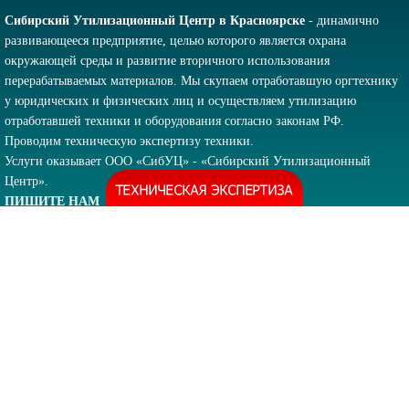
Сибирский Утилизационный Центр в Красноярске
- динамично
развивающееся предприятие, целью которого является охрана
окружающей среды и развитие вторичного использования
перерабатываемых материалов. Мы скупаем отработавшую оргтехнику
у юридических и физических лиц и осуществляем утилизацию
отработавшей техники и оборудования согласно законам РФ.
Проводим техническую экспертизу техники.
Услуги оказывает ООО «СибУЦ» - «Сибирский Утилизационный
Центр».
ПИШИТЕ НАМ
ВНИМАНИЕ!
Вся электронная переписка и звонки ведутся только по
указанным на сайте контактам!
Отдел реализации:
+7 (908) 017-42-91
sibutilit24@mail.ru
ул.
Сплавучасток, д.3, стр.1
Отдел договоров:
+7 (391) 292-67-23
info@sibutilit24.ru
ул.
Сплавучасток, д.3, стр.1
info@sibutilit24.ru sibutilit24@mail.ru
О ЦЕНТРЕ
ИНФОРМАЦИЯ
Контакты
Новости