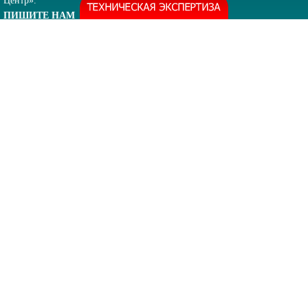
Центр».
ПИШИТЕ НАМ
ВНИМАНИЕ!
Вся электронная переписка и звонки ведутся только по
указанным на сайте контактам!
Отдел реализации:
+7 (908) 017-42-91
sibutilit24@mail.ru
ул.
Сплавучасток, д.3, стр.1
Отдел договоров:
+7 (391) 292-67-23
info@sibutilit24.ru
ул.
Сплавучасток, д.3, стр.1
info@sibutilit24.ru sibutilit24@mail.ru
О ЦЕНТРЕ
ИНФОРМАЦИЯ
Контакты
Новости
Лицензии
Статьи
Документация
Техническая экспертиза
Отзывы
Партнёрам
Обработка персональных
данных
Грузоперевозки
Демонтаж металлоконструкций